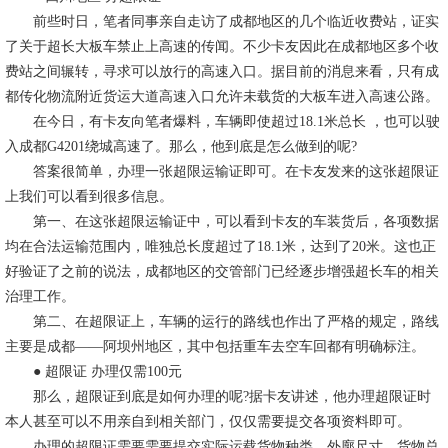
前些时日，笔者同事亲自走访了成都地区的几个临近收费站，证实
了关于超长大板车禁止上高速的传闻。不少卡友因此在成都地区多个收
费站之间辗转，寻求可以放行的高速入口。据目前的消息来看，只有成
都传化物流附近货运大道高速入口允许未载货的大板车进入高速公路。
在今日，有卡友向笔者爆料，车辆即使超过18.1米总长 ，也可以驶
入成都G4201绕城高速了。那么，他到底是怎么做到的呢?
答案很简单，办理一张超限运输证即可。在卡友发来的这张超限证
上我们可以看到很多信息。
第一、在这张超限运输证中，可以看到卡友的车装货后，各项数据
均在合法运输范围内，唯独总长度超过了18.1米，达到了20米。这也正
好验证了之前的说法，成都地区的交管部门已经逐步增强超长车的相关
治理工作。
第二、在超限证上，车辆的运行的路线也作出了严格的规定，路线
主要是成都——阿坝州地区，其中包括重车去空车回都有明确标注。
● 超限证 办理仅需100元
那么，超限证到底是如何办理的呢?据卡友讲述，他办理超限证时
本人甚至可以不用亲自到相关部门，仅仅需要提交各项资料即可。
办理的超限证需要需要提交实际运载货物种类、外廓尺寸、货物总