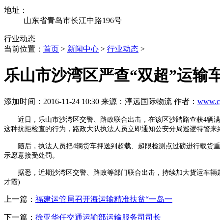
地址：
山东省青岛市长江中路196号
行业动态
当前位置：
首页
>
新闻中心
>
行业动态
>
乐山市沙湾区严查“双超”运输
添加时间：2016-11-24 10:30 来源：淳远国际物流 作者：
www.c
近日，乐山市沙湾区交警、路政联合出击，在该区沙踏路查获4辆满载
这种抗拒检查的行为，路政大队执法人员立即通知公安分局巡逻特警来
随后，执法人员把4辆货车押送到超载、超限检测点过磅进行载货重量
示愿意接受处罚。
据悉，近期沙湾区交警、路政等部门联合出击，持续加大货运车辆
才霞)
上一篇：
福建运管局召开海运输精准扶贫“一岛一
下一篇：
徐亚华任交通运输部运输服务司司长