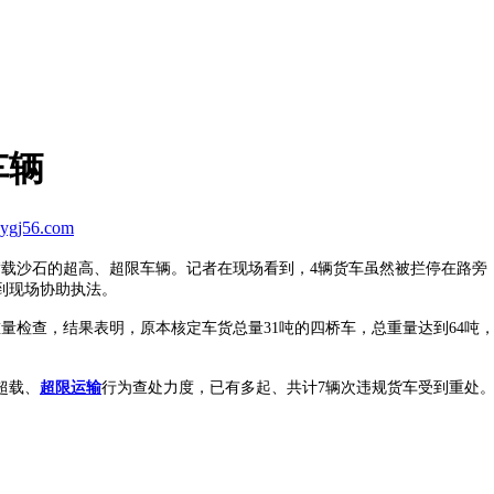
车辆
ygj56.com
沙石的超高、超限车辆。记者在现场看到，4辆货车虽然被拦停在路旁
到现场协助执法。
检查，结果表明，原本核定车货总量31吨的四桥车，总重量达到64吨，
超载、
超限运输
行为查处力度，已有多起、共计7辆次违规货车受到重处。