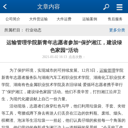
文章内容
公司简介
大件货运输
大件运费
运输案例
售后服务
所属栏目： 行业动态
更多分类
运输管理学院新青年志愿者参加“保护湘江，建设绿
色家园”活动
2021-01-02 16:13 点击次数：
为了保护环境，实现城市的可持续发展。12月3日，
运输管理
学院
新青年志愿者服务队与湖南汽车工程职业技术学院、湖南化工职业技术
学院、湖南有色金属职业技术学院及衣旧绿城·爱循环志愿者携手举行
了“保护湘江，建设绿色家园”活动。他们不畏辛苦，打扫湘江沿岸卫
生，为现代化建设献上自己一份力量。
活动现场，志愿者们身穿红色马甲，他们利用垃圾袋、手套、夹钳
等工具，弯腰或蹲下身去将游人们丢弃在江边的饮料瓶、废纸、烟头、
槟榔渣、泡沫等生活垃圾一一拾起，他们认真仔细的捡拾每一个角落的
垃圾，他们劳动的身影成为湘江边上一道靓丽的风景线。“今天的工作