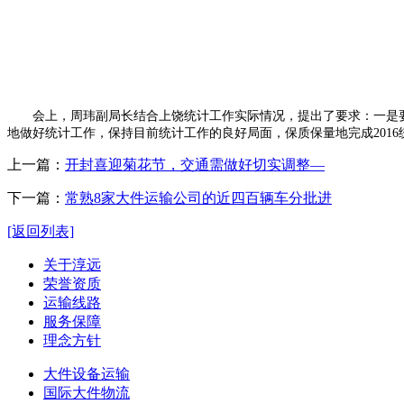
会上，周玮副局长结合上饶统计工作实际情况，提出了要求：一是要求
地做好统计工作，保持目前统计工作的良好局面，保质保量地完成2016
上一篇：
开封喜迎菊花节，交通需做好切实调整—
下一篇：
常熟8家大件运输公司的近四百辆车分批进
[返回列表]
关于淳远
荣誉资质
运输线路
服务保障
理念方针
大件设备运输
国际大件物流