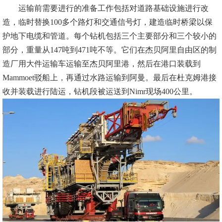
运输前需要进行的准备工作包括对道路基础设施进行改
造，临时替换100多个路灯和交通信号灯，建造临时桥梁以保
护地下电缆和管道。每个钻机包括三个主要部分和三个较小的
部分，重量从147吨到471吨不等。它们在杰贝阿里自由区的制
造厂用大件运输车运输至杰贝阿里港，然后在港口装载到
Mammoet驳船上，再通过水路运输到阿曼。最后在杜克姆港接
收并装载进行陆运，钻机段被运送到Nimr现场400公里。