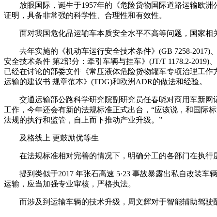
放眼国际，诞生于1957年的《危险货物国际道路运输欧洲公
证明，具备非常强的科学性、合理性和有效性。
面对我国危化品运输车本质安全水平不高等问题，国家相关
去年实施的《机动车运行安全技术条件》(GB 7258-2017)、
安全技术条件 第2部分：牵引车辆与挂车》(JT/T 1178.
已经在讨论的部委文件《常压液体危险货物罐车专项治理工作
运输的建议书 规章范本》(TDG)和欧洲ADR的做法和经验。
交通运输部公路科学研究院副研究员任春晓对商用车新网记者
工作，今年还会有新的法规标准正式出台，“应该说，和国际
法规的执行和监管，自上而下推动产业升级。”
及格线上 更鼓励优等生
在法规标准相对完善的情况下，明确分工的各部门在执行层
提到类似于2017 年张石高速 5·23 事故暴露出私自
运输，应当加强专业审核，严格执法。
而涉及到运输车辆的技术升级，周文辉对于智能辅助驾驶配