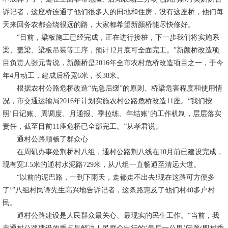
诉记者，这座桥连通了他们很多人的田地和住房，没有这座桥，他们每
天来回务农都会绕很远的路，大家都希望新颜桥能尽快修好。
“目前，梁板施工已经完成，正在进行接桩，下一步我们将实施系
梁、盖梁、梁板吊装等工序，预计12月底可全面完工。”新颜桥改造项
目负责人张元青说，新颜桥是2016年全市农村危桥改造项目之一，于今
年4月动工，建成后桥宽6米，长38米。
根据农村公路危桥改造“先急后缓”的原则、桥梁危害程度和使用情
况，市交通运输局2016年计划实施农村公路危桥改造11座。“我们按
照‘日记账、周调度、月通报、季拉练、年结账’的工作机制，层层落实
责任，截至目前11座危桥已全部完工。”从孝君说。
通村公路顺畅了群众心
在周矶办事处荆桥村八组，通村公路荆八线在10月前已建设完成，
现有宽3.5米的通村水泥路729米，从八组一直畅通至清远大道。
“以前的泥巴路，一到下雨天，走都走不出去!现在这路可方便多
了!”八组村民谭先生高兴地告诉记者，这条路惠及了他们村40多户村
民。
通村公路建设是人民群众最关心、最现实的民生工作。“当前，我