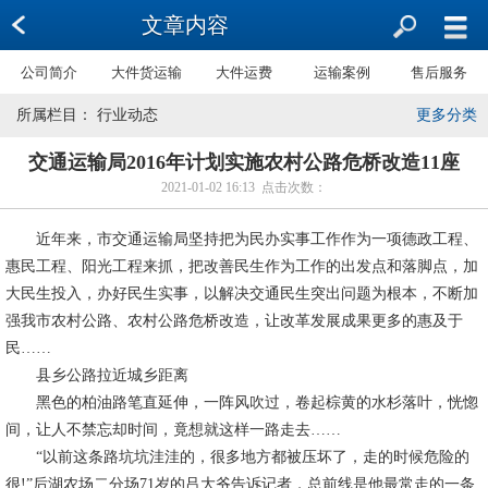
文章内容
公司简介
大件货运输
大件运费
运输案例
售后服务
所属栏目： 行业动态
更多分类
交通运输局2016年计划实施农村公路危桥改造11座
2021-01-02 16:13 点击次数：
近年来，市交通运输局坚持把为民办实事工作作为一项德政工程、
惠民工程、阳光工程来抓，把改善民生作为工作的出发点和落脚点，加
大民生投入，办好民生实事，以解决交通民生突出问题为根本，不断加
强我市农村公路、农村公路危桥改造，让改革发展成果更多的惠及于
民……
县乡公路拉近城乡距离
黑色的柏油路笔直延伸，一阵风吹过，卷起棕黄的水杉落叶，恍惚
间，让人不禁忘却时间，竟想就这样一路走去……
“以前这条路坑坑洼洼的，很多地方都被压坏了，走的时候危险的
很!”后湖农场二分场71岁的吕大爷告诉记者，总前线是他最常走的一条