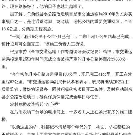
路，现在路修好了，他的日子也越走越顺了。
据了解，总前线县乡公路改造项目是市交通
运输局
2016年为民办实
事项目之一，是连通返湾湖、龙湾镇、运托公路的重要交通枢纽，全长
18.6公里，分两期工程实施。
“一期工程3.6公里于今年7月已完工，二期工程15公里路基已完成，
预计12月可全面完工。”该施工负责人王勇说。
根据市委《全市交通运输工作专题调研会议纪要》精神，市交通运
输局拟定用2至3年时间完成全市破损严重的县乡公路路面改造660公
里。
“今年实施县乡公路改造项目100公里，现已完工41公里，开工在建
里程62公里。”市交通运输局副局长从孝君表示，该局将继续加强项目
质量监管，做好协调督办，同时积极落实项目开工条件，及时启动剩余
县乡公路改造项目，确保保质保量完成全年目标任务。
农村危桥改造搭起“连心桥”
在后湖农场二分场的电排河上，十多名工人正在紧张有序的施工建
桥。
“以前这里的桥，我都记不清是哪个年代的了，桥面、桥栏都烂的
不成样子了，走在上面非常危险!”后湖农场二分场七队的郭丹英奶奶告