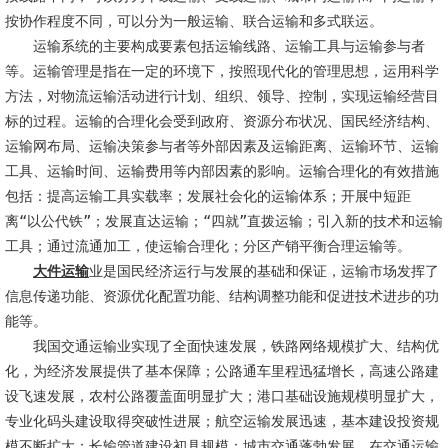
按协作程度不同，可以分为一般运输、联合运输和多式联运。
　　运输系统的主要构成要素包括运输线路、运输工具与运输参与者
等。运输管理是指在一定的环境下，按照现代化的管理思想，运用科学
方法，对物流运输活动进行计划、组织、领导、控制，实现运输经营目
标的过程。运输的合理化会受到政府、资源分布状况、国民经济结构、
运输网布局、运输决策参与者等外部因素及运输距离、运输环节、运输
工具、运输时间、运输费用等内部因素的影响。运输合理化的有效措施
包括：提高运输工具实载率；发展社会化的运输体系；开展中短距
离“以公代铁”；发展直达运输；“四就”直拨运输；引入新的技术和运输
工具；通过流通加工，使运输合理化；分区产销平衡合理运输等。
大件运输
业是国民经济运行与发展的基础和保证，运输市场发挥了
信息传递功能、资源优化配置功能、结构调整功能和促进技术进步的功
能等。
　　我国交通运输业实现了全面快速发展，铁路网络规模扩大、结构优
化，为经济发展提供了基本保障；公路通车里程迅猛增长，高速公路建
设飞速发展，农村公路覆盖面明显扩大；港口基础设施规模明显扩大，
专业化码头建设取得突破性进展；航空运输发展迅速，基本建设投资规
模不断扩大；长输管道建设初具规模；城市交通蓬勃发展。在交通运输